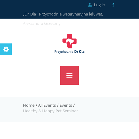
Log in
„Dr Ola” Przychodnia weterynaryjna lek. wet.
Aleksandra Grzeczny
Home
All Events
Events
Healthy & Happy Pet Seminar