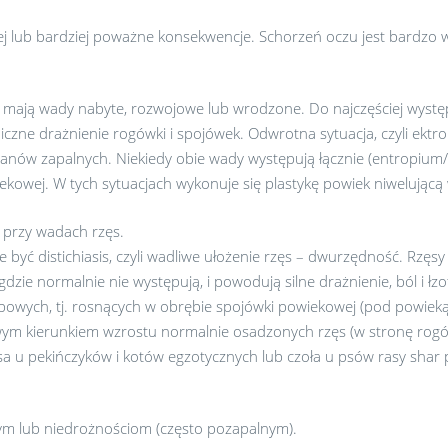
 lub bardziej poważne konsekwencje. Schorzeń oczu jest bardzo w
o mają wady nabyte, rozwojowe lub wrodzone. Do najczęściej występ
zne drażnienie rogówki i spojówek. Odwrotna sytuacja, czyli ektr
tanów zapalnych. Niekiedy obie wady występują łącznie (entropium/
owej. W tych sytuacjach wykonuje się plastykę powiek niwelującą
a przy wadach rzęs.
e być distichiasis, czyli wadliwe ułożenie rzęs – dwurzędność. Rzęs
 gdzie normalnie nie występują, i powodują silne drażnienie, ból i 
opowych, tj. rosnących w obrębie spojówki powiekowej (pod powieką
dliwym kierunkiem wzrostu normalnie osadzonych rzęs (w stronę rog
sa u pekińczyków i kotów egzotycznych lub czoła u psów rasy shar pe
m lub niedrożnościom (często pozapalnym).