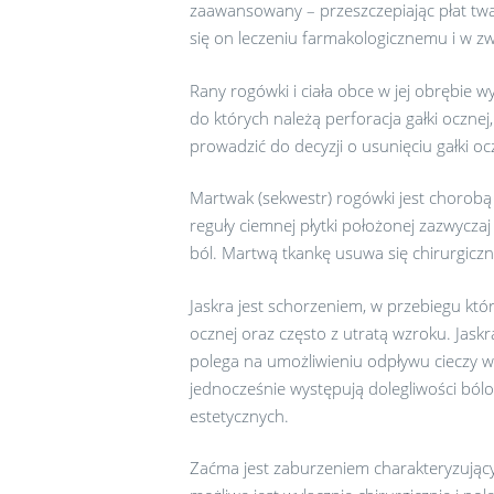
zaawansowany – przeszczepiając płat t
się on leczeniu farmakologicznemu i w zw
Rany rogówki i ciała obce w jej obrębie w
do których należą perforacja gałki ocznej,
prowadzić do decyzji o usunięciu gałki oc
Martwak (sekwestr) rogówki jest chorobą 
reguły ciemnej płytki położonej zazwycza
ból. Martwą tkankę usuwa się chirurgiczn
Jaskra jest schorzeniem, w przebiegu kt
ocznej oraz często z utratą wzroku. Jask
polega na umożliwieniu odpływu cieczy w
jednocześnie występują dolegliwości ból
estetycznych.
Zaćma jest zaburzeniem charakteryzujący