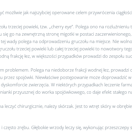
być możliwie jak najszybciej operowane celem przywrócenia ciągłośc
u trzeciej powieki, tzw. „cherry eye”. Polega ono na rozluźnieniu 
niu się go na zewnętrzną stronę migotki w postaci zaczerwienioneg
e tej wady polega na odprowadzeniu gruczołu na miejsce. Nie wolno
uczołu trzeciej powieki lub całej trzeciej powieki to nowotwory teg
dną frakcję łez, w większości przypadków prowadzi do zespołu su
 problemem. Polega na niedoborze frakcji wodnej łez, prowadzi d
zu przez spojówki. Niewłaściwe postępowanie może doprowadzić w
yskomforcie zwierzęcia. W niektórych przypadkach leczenie farma
nianki przyusznej do worka spojówkowego, co daje efekt stałego na
eczyć chirurgicznie, należy skórzak. Jest to wtręt skóry w obrębie 
 i często zrębu. Głębokie wrzody leczy się, wykonując przeszczepy 