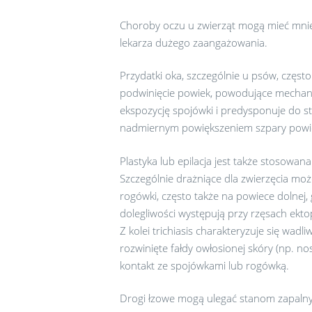
Choroby oczu u zwierząt mogą mieć mniej
lekarza dużego zaangażowania.
Przydatki oka, szczególnie u psów, częst
podwinięcie powiek, powodujące mechanic
ekspozycję spojówki i predysponuje do s
nadmiernym powiększeniem szpary powiek
Plastyka lub epilacja jest także stosowan
Szczególnie drażniące dla zwierzęcia moż
rogówki, często także na powiece dolnej,
dolegliwości występują przy rzęsach ekt
Z kolei trichiasis charakteryzuje się wa
rozwinięte fałdy owłosionej skóry (np. no
kontakt ze spojówkami lub rogówką.
Drogi łzowe mogą ulegać stanom zapalny