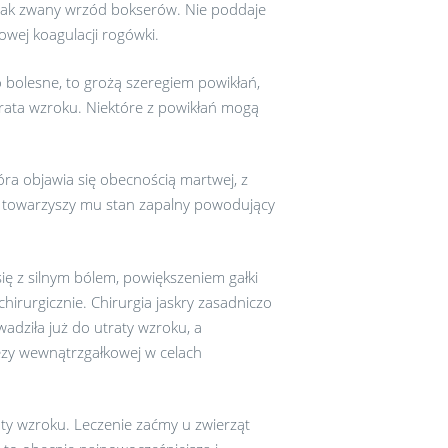
tak zwany wrzód bokserów. Nie poddaje
owej koagulacji rogówki.
zo bolesne, to grożą szeregiem powikłań,
 utrata wzroku. Niektóre z powikłań mogą
óra objawia się obecnością martwej, z
to towarzyszy mu stan zapalny powodujący
ię z silnym bólem, powiększeniem gałki
hirurgicznie. Chirurgia jaskry zasadniczo
adziła już do utraty wzroku, a
tezy wewnątrzgałkowej w celach
ty wzroku. Leczenie zaćmy u zwierząt