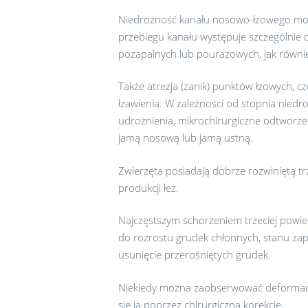
Niedrożność kanału nosowo-łzowego mo
przebiegu kanału występuje szczególnie 
pozapalnych lub pourazowych, jak również
Także atrezja (zanik) punktów łzowych,
łzawienia. W zależności od stopnia nied
udrożnienia, mikrochirurgiczne odtworz
jamą nosową lub jamą ustną.
Zwierzęta posiadają dobrze rozwiniętą t
produkcji łez.
Najczęstszym schorzeniem trzeciej powiek
do rozrostu grudek chłonnych, stanu zap
usunięcie przerośniętych grudek.
Niekiedy można zaobserwować deformację 
się ją poprzez chirurgiczną korekcję.