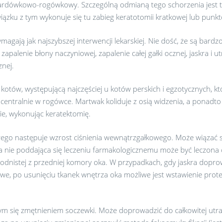
wardówkowo-rogówkowy. Szczególną odmianą tego schorzenia jest 
iązku z tym wykonuje się tu zabieg keratotomii kratkowej lub punkt
ymagają jak najszybszej interwencji lekarskiej. Nie dość, że są bard
 zapalenie błony naczyniowej, zapalenie całej gałki ocznej, jaskra i
znej.
kotów, występującą najczęściej u kotów perskich i egzotycznych, kt
j centralnie w rogówce. Martwak koliduje z osią widzenia, a ponad
ie, wykonując keratektomię.
órego następuje wzrost ciśnienia wewnątrzgałkowego. Może wiązać s
ra nie poddająca się leczeniu farmakologicznemu może być leczona c
odnistej z przedniej komory oka. W przypadkach, gdy jaskra doprow
owe, po usunięciu tkanek wnętrza oka możliwe jest wstawienie pro
m się zmętnieniem soczewki. Może doprowadzić do całkowitej utra