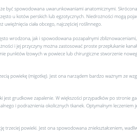
że być spowodowana uwarunkowaniami anatomicznymi. Skrócona 
często u kotów perskich lub egzotycznych. Niedrożności mogą pojaw
 uwięźnięcia ciała obcego, najczęściej roślinnego.
 często wrodzona, jak i spowodowana pozapalnymi zbliznowaceniam
rożności i jej przyczyny można zastosować proste przepłukanie kan
enie punktów łzowych w powiece lub chirurgiczne stworzenie nowe
rzecią powiekę (migotkę). Jest ona narządem bardzo ważnym ze wzg
i jest grudkowe zapalenie. W większości przypadków po stronie ga
alnego i podrażnienia okolicznych tkanek. Optymalnym leczeniem 
trzeciej powieki. Jest ona spowodowana zniekształceniem, wadliw