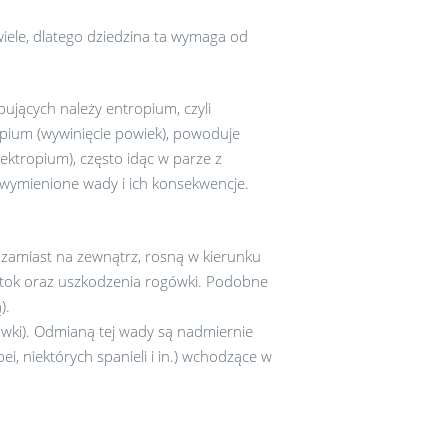
iele, dlatego dziedzina ta wymaga od
ujących należy entropium, czyli
opium (wywinięcie powiek), powoduje
ektropium), często idąc w parze z
 wymienione wady i ich konsekwencje.
y zamiast na zewnątrz, rosną w kierunku
łzotok oraz uszkodzenia rogówki. Podobne
).
ówki). Odmianą tej wady są nadmiernie
i, niektórych spanieli i in.) wchodzące w