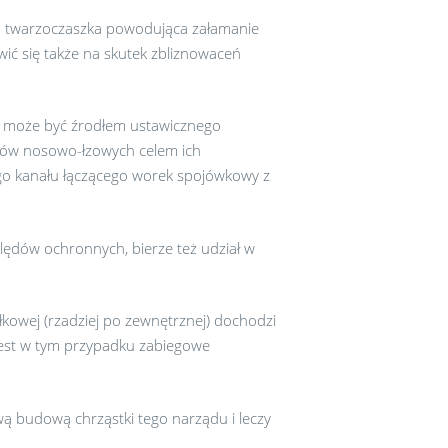
twarzoczaszka powodująca załamanie
ić się także na skutek zbliznowaceń
i, może być źrodłem ustawicznego
ałów nosowo-łzowych celem ich
go kanału łączącego worek spojówkowy z
lędów ochronnych, bierze też udział w
łkowej (rzadziej po zewnętrznej) dochodzi
jest w tym przypadku zabiegowe
ą budową chrząstki tego narządu i leczy