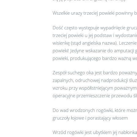
Wszelkie urazy trzeciej powieki powinny 
Dość często występuje wypadnięcie gruczoł
trzeciej powieki u jej podstaw i wydosta
wisienkę (stąd angielska nazwa). Leczeni
powieki! Jedyne wskazanie do amputacji gr
powieki, produkującego bardzo ważną wo
Zespół suchego oka jest bardzo poważnym
zapalnych, odruchowej nadprodukcji ślu
wzroku przy współistniejącym poważnym d
operacyjne przemieszczenie przewodu śli
Do wad wrodzonych rogówki, które można l
gruczoły łojowe i porastający włosem
Wrzód rogówki jest ubytkiem jej nabłonka