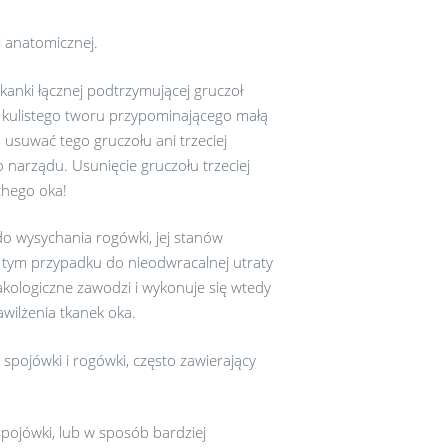
i anatomicznej.
tkanki łącznej podtrzymującej gruczoł
o, kulistego tworu przypominającego małą
 usuwać tego gruczołu ani trzeciej
o narządu. Usunięcie gruczołu trzeciej
chego oka!
o wysychania rogówki, jej stanów
 tym przypadku do nieodwracalnej utraty
kologiczne zawodzi i wykonuje się wtedy
wilżenia tkanek oka.
spojówki i rogówki, często zawierający
spojówki, lub w sposób bardziej