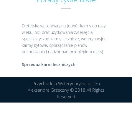
Dietetyka weterynaryjna (dobór karmy do rasy,
wieku, płci oraz użytkowania zwierzęcia,
specjalistyczne karmy lecznicze, weterynaryjne
karmy bytowe, sporządzanie planów
odchudzania i nadzór nad przebiegiem diety)
Sprzedaż karm leczniczych.
Przychodnia Weterynaryjna dr Ola
Aleksandra Grzeczny © 2018 All Rights
Reserved